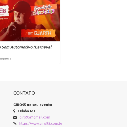
 Som Automotivo (Carnaval
ingueira
CONTATO
GIRO95 no seu evento
Cuiabá-MT
giro95@gmail.com
https://www.giro95.com.br