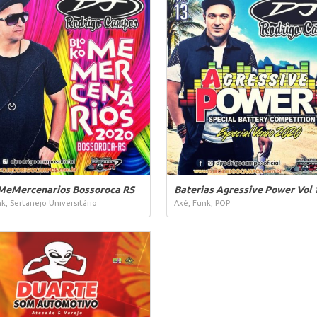
MeMercenarios Bossoroca RS
Baterias Agressive Power Vol 
k, Sertanejo Universitário
Axé, Funk, POP