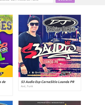
s de
S3 Audio Esp CarnaSitio Loanda PR
Axé, Funk