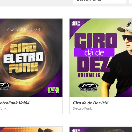
letroFunk Vol04
Giro da de Dez 016
Funk
Electro-Funk