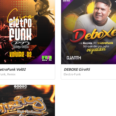
letroFunk Vol02
DEBOXE Giro95
Funk, Remix
Electro-Funk