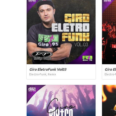
Giro EletroFunk Vol03
Giro E
Electro-Funk, Remix
Electro-