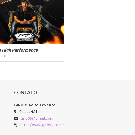
s High Performance
Funk
CONTATO
GIRO95 no seu evento
Cuiabá-MT
giro95@gmail.com
https://www.giro95.com.br