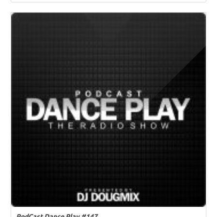
PodCast Dance Play #147