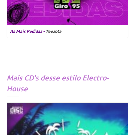
As Mais Pedidas -
TeeJota
Mais CD's desse estilo
Electro-
House