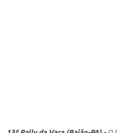
13º Rally da Vaca (Baião-PA) -
DJ