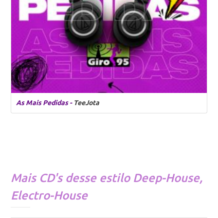
As Mais Pedidas -
TeeJota
Mais CD's desse estilo
Deep-House
,
Electro-House