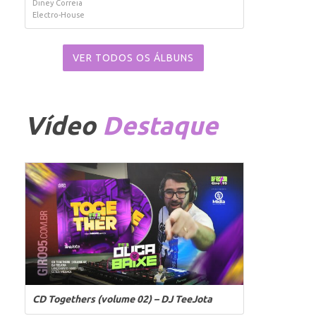
Diney Correia
Electro-House
VER TODOS OS ÁLBUNS
Vídeo
Destaque
CD Togethers (volume 02) – DJ TeeJota