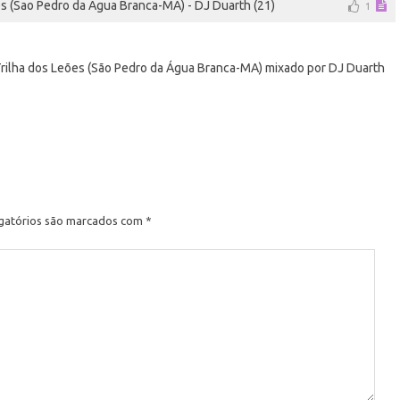
es (Sao Pedro da Agua Branca-MA) - DJ Duarth (21)
1
 Trilha dos Leões (São Pedro da Água Branca-MA) mixado por DJ Duarth
e
gatórios são marcados com
*