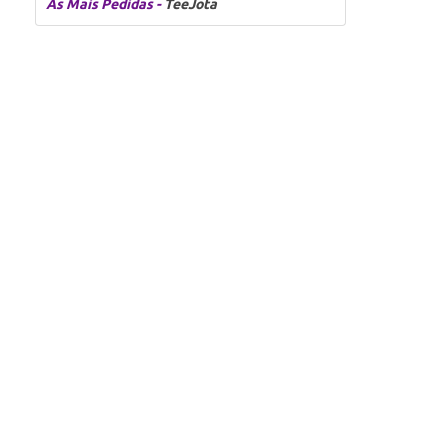
As Mais Pedidas -
TeeJota