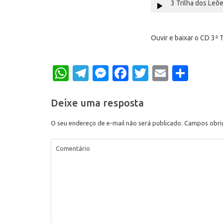
3 Trilha dos Leõ
Ouvir e baixar o CD 3ª
WhatsApp
Telegram
Messenger
Facebook
Twitter
Email
Shar
Deixe uma resposta
O seu endereço de e-mail não será publicado.
Campos obri
Comentário