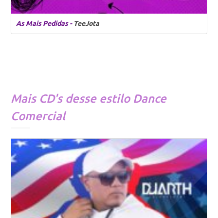
As Mais Pedidas -
TeeJota
Mais CD's desse estilo
Dance
Comercial