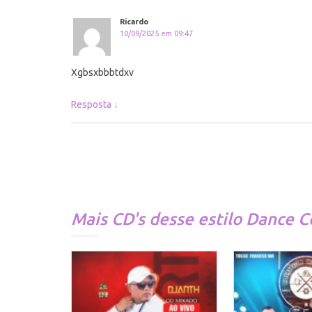
Ricardo
10/09/2025 em 09:47
Xgbsxbbbtdxv
Resposta
↓
Mais CD's desse estilo
Dance C