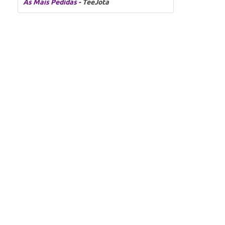
As Mais Pedidas -
TeeJota