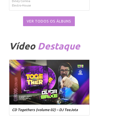
Diney Correia
Electro-House
VER TODOS OS ÁLBUNS
Vídeo
Destaque
CD Togethers (volume 02) – DJ TeeJota