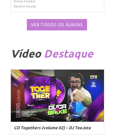
Diney Correia
Electro-House
VER TODOS OS ÁLBUNS
Vídeo
Destaque
CD Togethers (volume 02) – DJ TeeJota