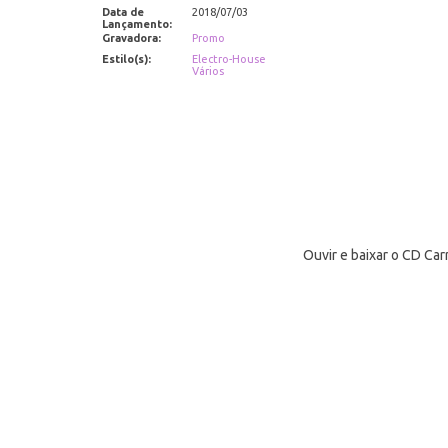
Data de
2018/07/03
Lançamento:
Gravadora:
Promo
Estilo(s):
Electro-House
Vários
Ouvir e baixar o CD Ca