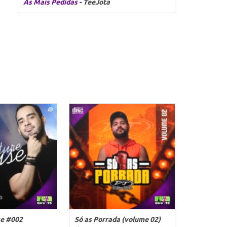
As Mais Pedidas -
TeeJota
se #002
Só as Porrada (volume 02)