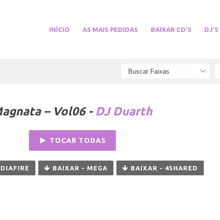
INÍCIO
AS MAIS PEDIDAS
BAIXAR CD’S
DJ’S
Magnata – Vol06 -
DJ Duarth
TOCAR TODAS
EDIAFIRE
BAIXAR - MEGA
BAIXAR - 4SHARED