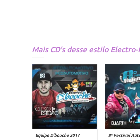
Mais CD's desse estilo
Electro
Equipe D’booche 2017
8º Festival Au