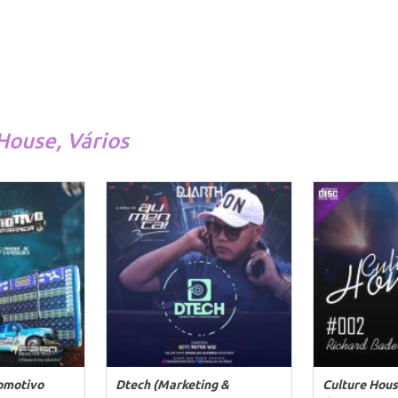
-House
,
Vários
tomotivo
Dtech (Marketing &
Culture Hou