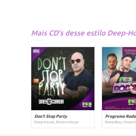
Mais CD's desse estilo
Deep-H
Don’t Stop Party
Programa Rodo
Deep-House, Electro-House
Deep-Bass, Deep-Ho