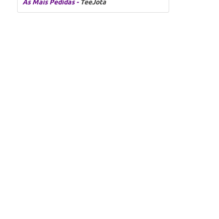
As Mais Pedidas -
TeeJota