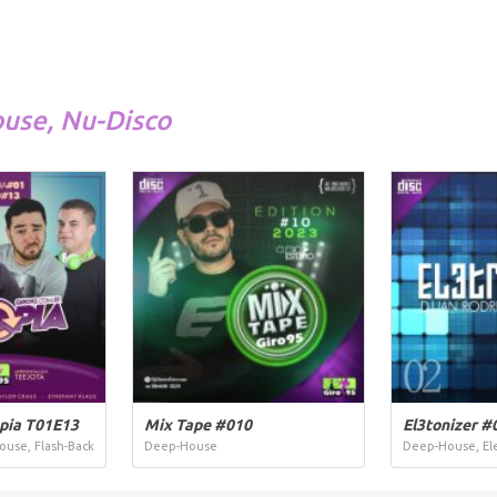
ouse
,
Nu-Disco
pia T01E13
Mix Tape #010
El3tonizer #
use, Flash-Back
Deep-House
Deep-House, El