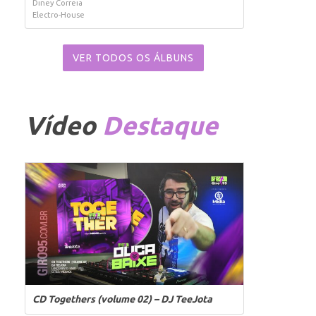
Diney Correia
Electro-House
VER TODOS OS ÁLBUNS
Vídeo
Destaque
CD Togethers (volume 02) – DJ TeeJota