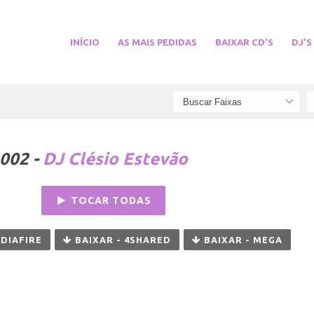
INÍCIO
AS MAIS PEDIDAS
BAIXAR CD’S
DJ’S
002 -
DJ Clésio Estevão
TOCAR TODAS
EDIAFIRE
BAIXAR - 4SHARED
BAIXAR - MEGA