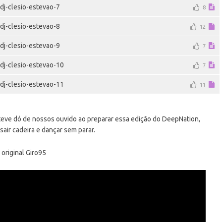
dj-clesio-estevao-7
8
dj-clesio-estevao-8
12
dj-clesio-estevao-9
7
dj-clesio-estevao-10
7
dj-clesio-estevao-11
11
teve dó de nossos ouvido ao preparar essa edição do DeepNation,
sair cadeira e dançar sem parar.
 original Giro95