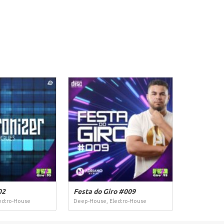
02
Festa do Giro #009
ectro-House
Deep-House, Electro-House