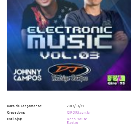
Data de Lançamento:
2017/03/31
Gravadora:
GIRO95.com.br
Estilo(s):
Deep-House
Electro