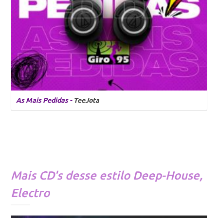
As Mais Pedidas -
TeeJota
Mais CD's desse estilo
Deep-House
,
Electro