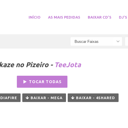
INÍCIO
AS MAIS PEDIDAS
BAIXAR CD’S
DJ’S
aze no Pizeiro -
TeeJota
TOCAR TODAS
EDIAFIRE
BAIXAR - MEGA
BAIXAR - 4SHARED