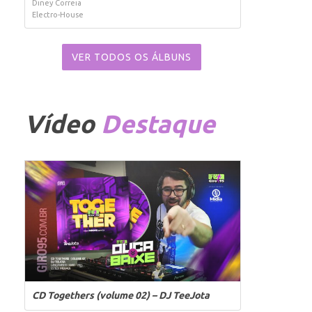
Diney Correia
Electro-House
VER TODOS OS ÁLBUNS
Vídeo
Destaque
CD Togethers (volume 02) – DJ TeeJota