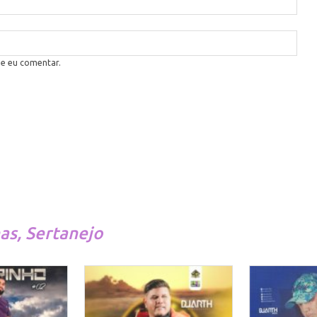
ue eu comentar.
has
,
Sertanejo