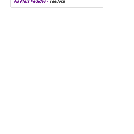
As Mais Pedidas -
TeeJota