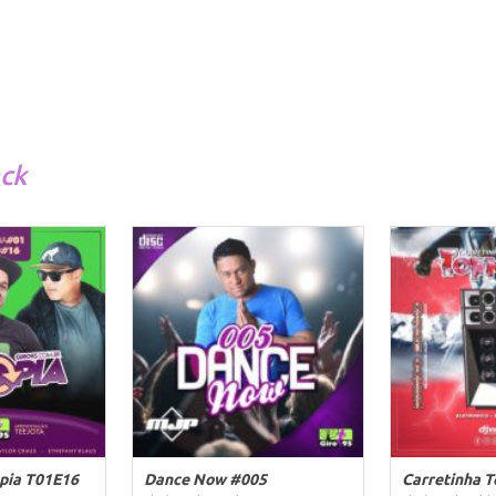
ack
pia T01E16
Dance Now #005
Carretinha 