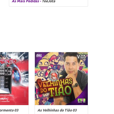
As Mais Pedidas -
TeeJota
Tormento 03
As Velhinhas do Tião 03