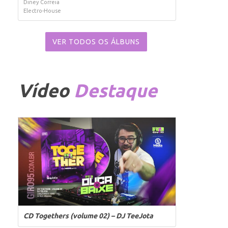
Diney Correia
Electro-House
VER TODOS OS ÁLBUNS
Vídeo
Destaque
CD Togethers (volume 02) – DJ TeeJota