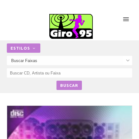
ESTILOS