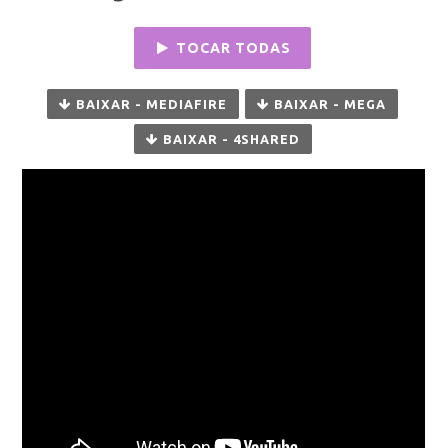
TOCAR TODAS
BAIXAR - MEDIAFIRE
BAIXAR - MEGA
BAIXAR - 4SHARED