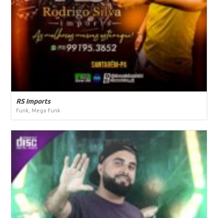
RS Imports
Funk, Mega Funk