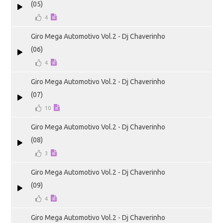
(05)
4
Giro Mega Automotivo Vol.2 - Dj Chaverinho
(06)
4
Giro Mega Automotivo Vol.2 - Dj Chaverinho
(07)
10
Giro Mega Automotivo Vol.2 - Dj Chaverinho
(08)
3
Giro Mega Automotivo Vol.2 - Dj Chaverinho
(09)
4
Giro Mega Automotivo Vol.2 - Dj Chaverinho