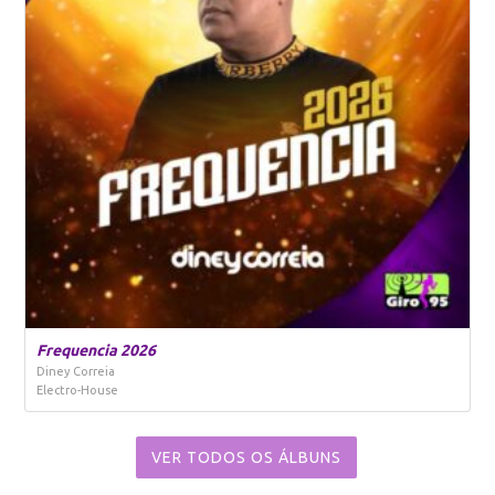
Frequencia 2026
Diney Correia
Electro-House
VER TODOS OS ÁLBUNS