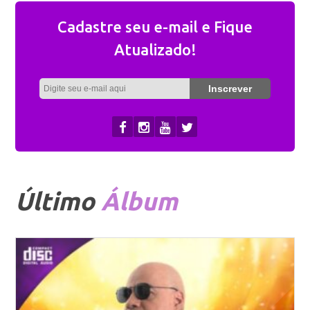
Cadastre seu e-mail e Fique
Atualizado!
Último
Álbum