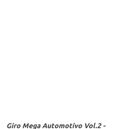
Giro Mega Automotivo Vol.2 -