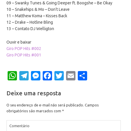
09 – Swanky Tunes & Going Deeper ft. Boogshe – Be Okay
10 – Snakehips & Mo – Don’t Leave
11 – Matthew Koma – Kisses Back
12 – Drake – Hotline Bling
13 – Contato DJ Welligton
Ouvir e baixar
Giro POP Hits #002
Giro POP Hits #001
WhatsApp
Telegram
Messenger
Facebook
Twitter
Email
Share
Deixe uma resposta
O seu endereço de e-mail não será publicado.
Campos
obrigatórios são marcados com
*
Comentário