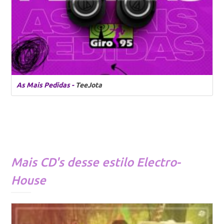
As Mais Pedidas -
TeeJota
Mais CD's desse estilo
Electro-
House