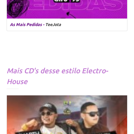
As Mais Pedidas -
TeeJota
Mais CD's desse estilo
Electro-
House