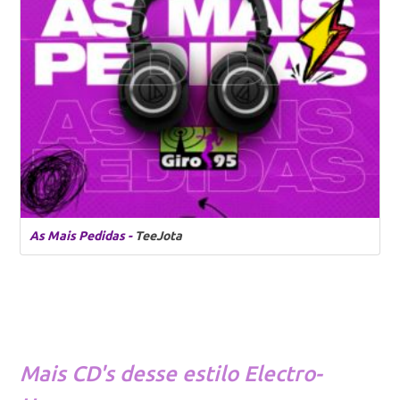
As Mais Pedidas -
TeeJota
Mais CD's desse estilo
Electro-