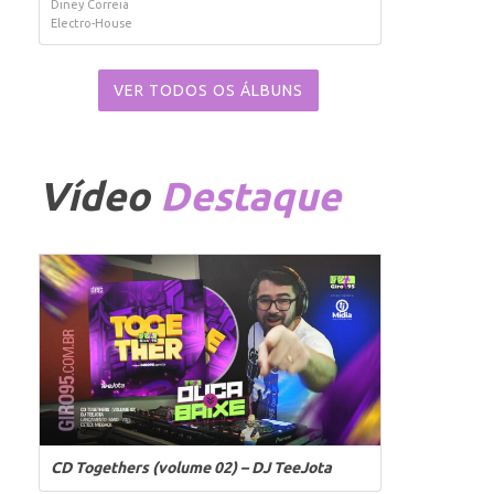
Diney Correia
Electro-House
VER TODOS OS ÁLBUNS
Vídeo
Destaque
CD Togethers (volume 02) – DJ TeeJota