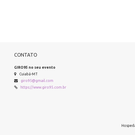
CONTATO
GIRO95 no seu evento
Cuiabá-MT
giro95@gmail.com
https://www.giro95.com.br
Hospeda