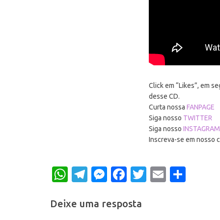
Click em “Likes”, em s
desse CD.
Curta nossa
FANPAGE
Siga nosso
TWITTER
Siga nosso
INSTAGRA
Inscreva-se em nosso 
WhatsApp
Telegram
Messenger
Facebook
Twitter
Email
Shar
Deixe uma resposta