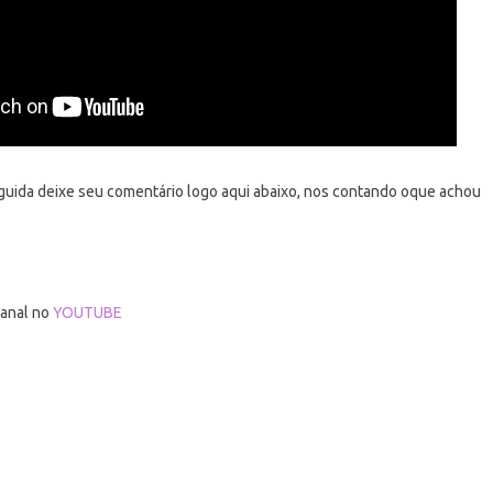
eguida deixe seu comentário logo aqui abaixo, nos contando oque achou
M
canal no
YOUTUBE
e