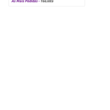
As Mais Pedidas -
TeeJota