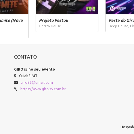
Limite (Nova
Projeto Festou
Festa do Gir
Electro-House
Deep-House, El
CONTATO
GIRO95 no seu evento
Cuiabá-MT
giro95@gmail.com
https://www.giro95.com.br
Hospeda