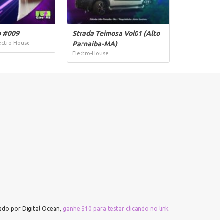
o #009
Strada Teimosa Vol01 (Alto
ectro-House
Parnaiba-MA)
Electro-House
do por Digital Ocean,
ganhe $10 para testar clicando no link
.