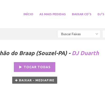
INÍCIO
AS MAIS PEDIDAS
BAIXAR CD’S
DJ’S
lhão do Braap (Souzel-PA) -
DJ Duarth
TOCAR TODAS
BAIXAR - MEDIAFIRE