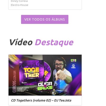
Diney Correia
Electro-House
VER TODOS OS ÁLBUNS
Vídeo
Destaque
CD Togethers (volume 02) – DJ TeeJota