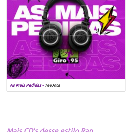
As Mais Pedidas -
TeeJota
Mais CD's desse estilo
Rap