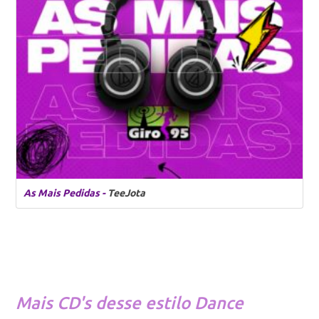
As Mais Pedidas -
TeeJota
Mais CD's desse estilo
Dance