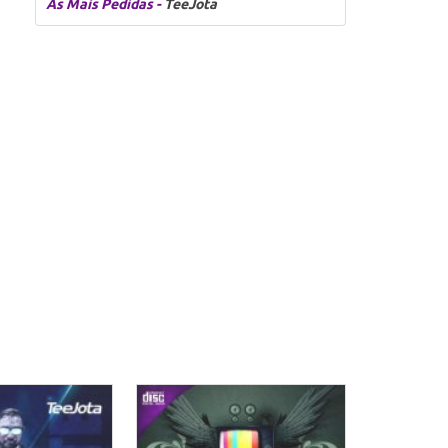
As Mais Pedidas -
TeeJota