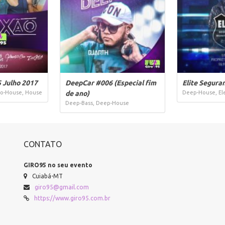
 Julho 2017
DeepCar #006 (Especial fim
Elite Segura
ro-House, House
de ano)
Deep-House, El
Deep-Bass, Deep-House
CONTATO
GIRO95 no seu evento
Cuiabá-MT
giro95@gmail.com
https://www.giro95.com.br