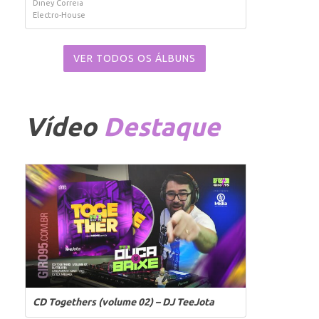
Diney Correia
Electro-House
VER TODOS OS ÁLBUNS
Vídeo
Destaque
CD Togethers (volume 02) – DJ TeeJota