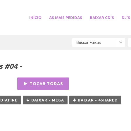
INÍCIO
AS MAIS PEDIDAS
BAIXAR CD’S
DJ’S
s #04 -
TOCAR TODAS
EDIAFIRE
BAIXAR - MEGA
BAIXAR - 4SHARED