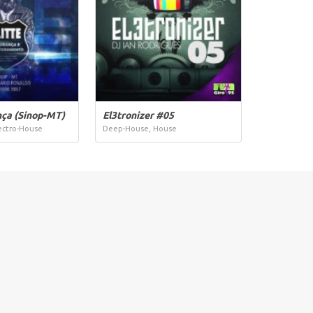
nça (Sinop-MT)
El3tronizer #05
ectro-House
Deep-House, House