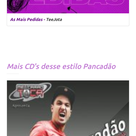
As Mais Pedidas -
TeeJota
Mais CD's desse estilo
Pancadão