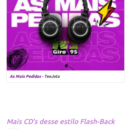
As Mais Pedidas -
TeeJota
Mais CD's desse estilo
Flash-Back