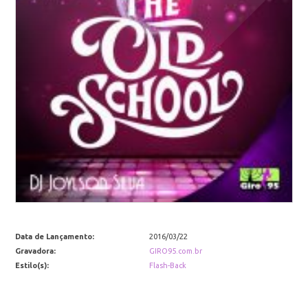
Data de Lançamento:
2016/03/22
Gravadora:
GIRO95.com.br
Estilo(s):
Flash-Back