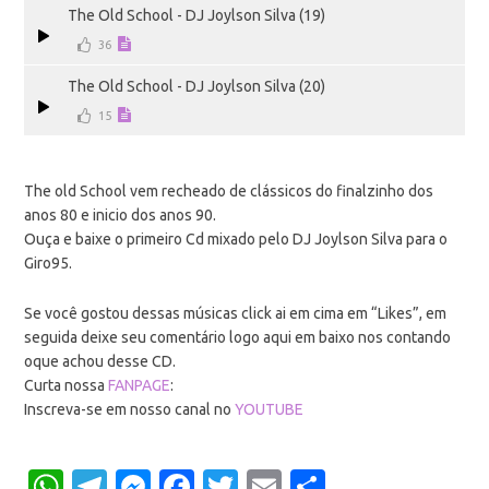
The Old School - DJ Joylson Silva (19)
36
The Old School - DJ Joylson Silva (20)
15
The old School vem recheado de clássicos do finalzinho dos
anos 80 e inicio dos anos 90.
Ouça e baixe o primeiro Cd mixado pelo DJ Joylson Silva para o
Giro95.
Se você gostou dessas músicas click ai em cima em “Likes”, em
seguida deixe seu comentário logo aqui em baixo nos contando
oque achou desse CD.
Curta nossa
FANPAGE
:
Inscreva-se em nosso canal no
YOUTUBE
WhatsApp
Telegram
Messenger
Facebook
Twitter
Email
Share