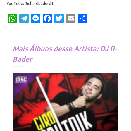
YouTube: Richardbaderd1
WhatsApp
Telegram
Messenger
Facebook
Twitter
Email
Share
Mais Álbuns desse Artista: DJ R-
Bader