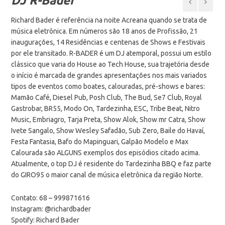
DJ R-Bader
Richard Bader é referência na noite Acreana quando se trata de
música eletrônica. Em números são 18 anos de Profissão, 21
inaugurações, 14 Residências e centenas de Shows e Festivais
por ele transitado. R-BADER é um DJ atemporal, possui um estilo
clássico que varia do House ao Tech House, sua trajetória desde
o início é marcada de grandes apresentações nos mais variados
tipos de eventos como boates, calouradas, pré-shows e bares:
Mamão Café, Diesel Pub, Posh Club, The Bud, Se7 Club, Royal
Gastrobar, BR55, Modo On, Tardezinha, ESC, Tribe Beat, Nitro
Music, Embriagro, Tarja Preta, Show Alok, Show mr Catra, Show
Ivete Sangalo, Show Wesley Safadão, Sub Zero, Baile do Havaí,
Festa Fantasia, Bafo do Mapinguari, Galpão Modelo e Max
Calourada são ALGUNS exemplos dos episódios citado acima.
Atualmente, o top DJ é residente do Tardezinha BBQ e faz parte
do GIRO95 o maior canal de música eletrônica da região Norte.
Contato: 68 – 999871616
Instagram: @richardbader
Spotify: Richard Bader