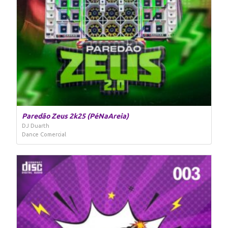
Paredão Zeus 2k25 (PéNaAreia)
DJ Duarth
Dance Comercial