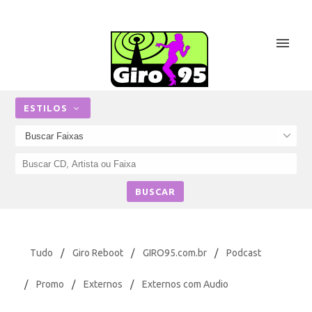
ESTILOS
Tudo
/
Giro Reboot
/
GIRO95.com.br
/
Podcast
/
Promo
/
Externos
/
Externos com Audio