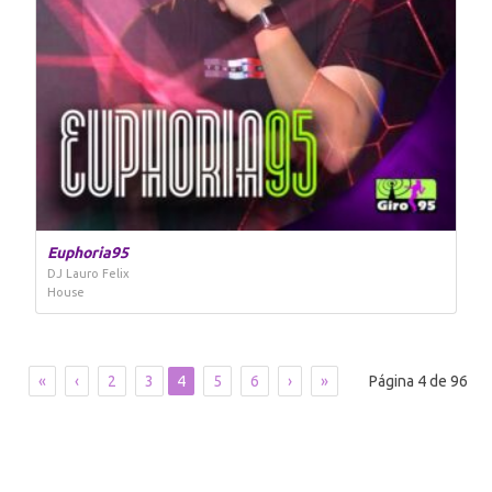
Euphoria95
DJ Lauro Felix
House
«
‹
2
3
4
5
6
›
»
Página 4 de 96