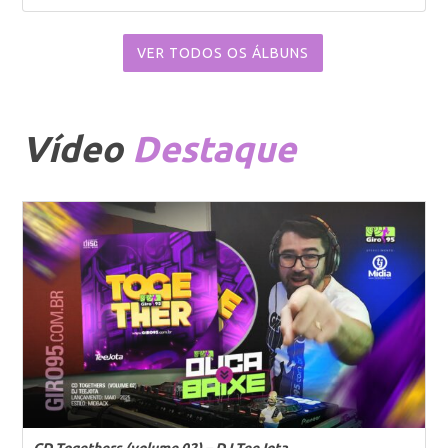
VER TODOS OS ÁLBUNS
Vídeo
Destaque
CD Togethers (volume 02) – DJ TeeJota