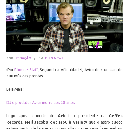
POR:
REDAÇÃO
/
EM:
GIRO NEWS
(Por:
Phouse Staff
)Segundo a Aftonbladet, Avicii deixou mais de
200 músicas prontas.
Leia Mais:
DJ e produtor Avicii morre aos 28 anos
Logo após a morte de
Avicii
, o presidente da
Geffen
Records
,
Neil Jacobs
,
declarou à Variety
que o astro sueco
estava perto de lançar um novo álbum, que seria “seu melhor