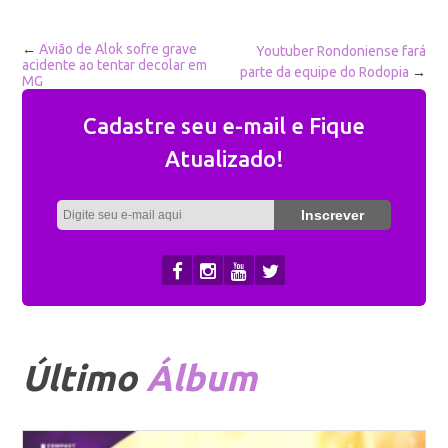
←
Avião de Alok sofre grave
Youtuber Rondoniense fará
acidente ao tentar decolar em
parte da equipe do Rodopia
→
MG
Cadastre seu e-mail e Fique
Atualizado!
Último
Álbum