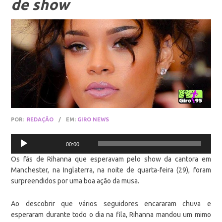
de show
POR:
REDAÇÃO
/
EM:
GIRO NEWS
Tocador
00:00
de
Os fãs de Rihanna que esperavam pelo show da cantora em
áudio
Manchester, na Inglaterra, na noite de quarta-feira (29), foram
surpreendidos por uma boa ação da musa.
Ao descobrir que vários seguidores encararam chuva e
esperaram durante todo o dia na fila, Rihanna mandou um mimo