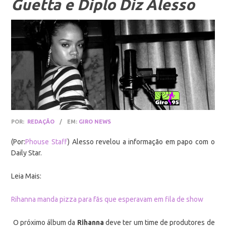
Guetta e Diplo Diz Alesso
POR:
REDAÇÃO
/
EM:
GIRO NEWS
(Por:
Phouse Staff
) Alesso revelou a informação em papo com o
Daily Star.
Leia Mais:
Rihanna manda pizza para fãs que esperavam em fila de show
O próximo álbum da
Rihanna
deve ter um time de produtores de