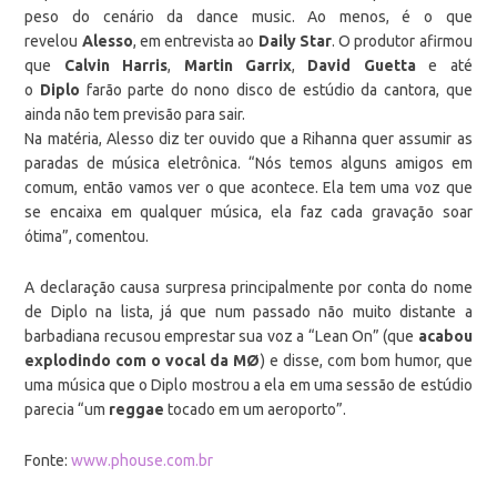
peso do cenário da dance music. Ao menos, é o que
revelou
Alesso
, em entrevista ao
Daily Star
. O produtor afirmou
que
Calvin Harris
,
Martin Garrix
,
David Guetta
e até
o
Diplo
farão parte do nono disco de estúdio da cantora, que
ainda não tem previsão para sair.
Na matéria, Alesso diz ter ouvido que a Rihanna quer assumir as
paradas de música eletrônica. “Nós temos alguns amigos em
comum, então vamos ver o que acontece. Ela tem uma voz que
se encaixa em qualquer música, ela faz cada gravação soar
ótima”, comentou.
A declaração causa surpresa principalmente por conta do nome
de Diplo na lista, já que num passado não muito distante a
barbadiana recusou emprestar sua voz a “Lean On” (que
acabou
explodindo com o vocal da MØ
) e disse, com bom humor, que
uma música que o Diplo mostrou a ela em uma sessão de estúdio
parecia “um
reggae
tocado em um aeroporto”.
Fonte:
www.phouse.com.br