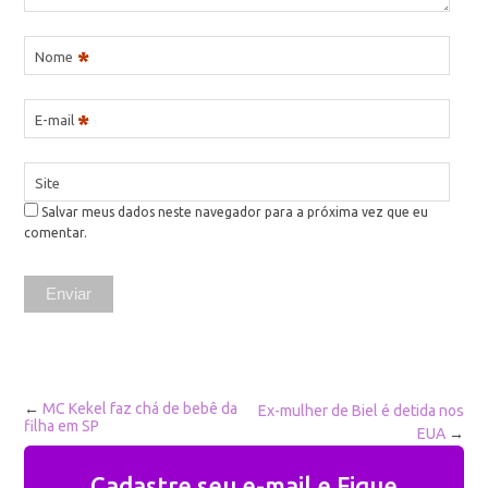
*
Nome
*
E-mail
Site
Salvar meus dados neste navegador para a próxima vez que eu
comentar.
←
MC Kekel faz chá de bebê da
Ex-mulher de Biel é detida nos
filha em SP
EUA
→
Cadastre seu e-mail e Fique