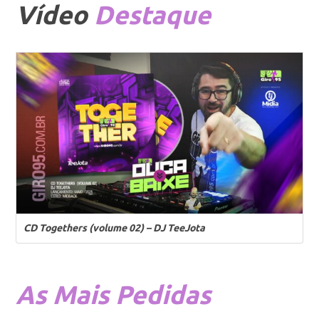
Vídeo
Destaque
CD Togethers (volume 02) – DJ TeeJota
As
Mais Pedidas